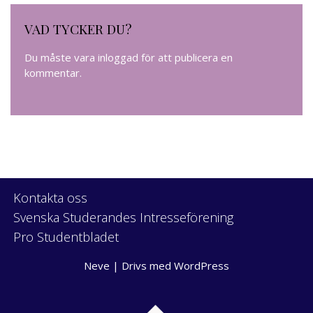
VAD TYCKER DU?
Du måste vara
inloggad
för att publicera en
kommentar.
Kontakta oss
Svenska Studerandes Intresseförening
Pro Studentbladet
Neve
| Drivs med
WordPress