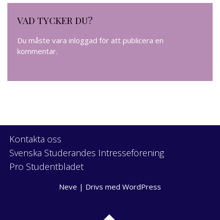
VAD TYCKER DU?
Du måste vara
inloggad
för att publicera en
kommentar.
Kontakta oss
Svenska Studerandes Intresseförening
Pro Studentbladet
Neve
| Drivs med
WordPress