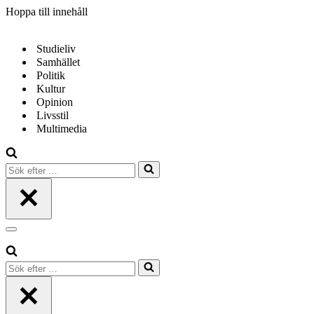
Hoppa till innehåll
Studieliv
Samhället
Politik
Kultur
Opinion
Livsstil
Multimedia
Sök
efter
…
Navigeringsmeny
Sök
efter
…