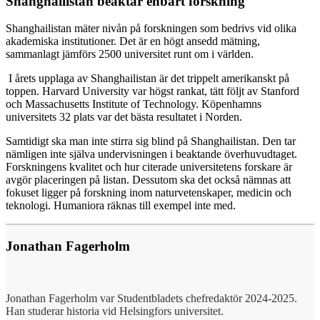
Shanghailistan beaktar enbart forskning
Shanghailistan mäter nivån på forskningen som bedrivs vid olika
akademiska institutioner. Det är en högt ansedd mätning,
sammanlagt jämförs 2500 universitet runt om i världen.
I årets upplaga av Shanghailistan är det trippelt amerikanskt på
toppen. Harvard University var högst rankat, tätt följt av Stanford
och Massachusetts Institute of Technology. Köpenhamns
universitets 32 plats var det bästa resultatet i Norden.
Samtidigt ska man inte stirra sig blind på Shanghailistan. Den tar
nämligen inte själva undervisningen i beaktande överhuvudtaget.
Forskningens kvalitet och hur citerade universitetens forskare är
avgör placeringen på listan. Dessutom ska det också nämnas att
fokuset ligger på forskning inom naturvetenskaper, medicin och
teknologi. Humaniora räknas till exempel inte med.
Jonathan Fagerholm
Jonathan Fagerholm var Studentbladets chefredaktör 2024-2025.
Han studerar historia vid Helsingfors universitet.