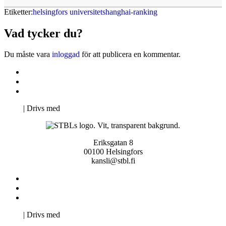
Etiketter:
helsingfors universitet
shanghai-ranking
Vad tycker du?
Du måste vara
inloggad
för att publicera en kommentar.
Kontakta oss
Svenska Studerandes Intresseförening
Pro Studentbladet
Neve
| Drivs med
WordPress
Eriksgatan 8
00100 Helsingfors
kansli@stbl.fi
Kontakta oss
Svenska Studerandes Intresseförening
Pro Studentbladet
Neve
| Drivs med
WordPress