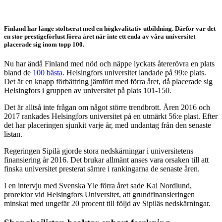
Shanghailistan
Finland har länge stoltserat med en högkvalitativ utbildning. Därför var det
en stor prestigeförlust förra året när inte ett enda av våra universitet
placerade sig inom topp 100.
Nu har ändå Finland med nöd och näppe lyckats återerövra en plats
bland de
100 bästa
. Helsingfors universitet landade på 99:e plats.
Det är en knapp förbättring jämfört med förra året, då placerade sig
Helsingfors i gruppen av universitet på plats 101-150.
Det är alltså inte frågan om något större trendbrott. Åren 2016 och
2017 rankades Helsingfors universitet på en utmärkt 56:e plast. Efter
det har placeringen sjunkit varje år, med undantag från den senaste
listan.
Regeringen Sipilä gjorde stora nedskärningar i universitetens
finansiering år 2016. Det brukar allmänt anses vara orsaken till att
finska universitet presterat sämre i rankingarna de senaste åren.
I en intervju med Svenska Yle förra året sade Kai Nordlund,
prorektor vid Helsingfors Universitet, att grundfinansieringen
minskat med ungefär 20 procent till följd av Sipiläs nedskärningar.