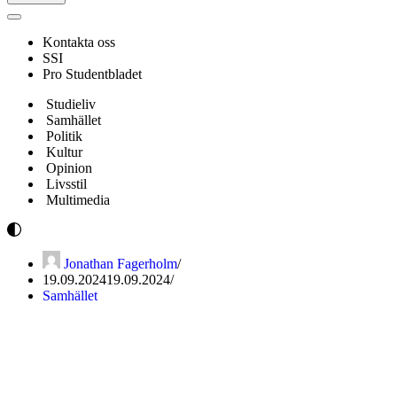
Navigeringsmeny
Kontakta oss
SSI
Pro Studentbladet
Studieliv
Samhället
Politik
Kultur
Opinion
Livsstil
Multimedia
Jonathan Fagerholm
19.09.2024
19.09.2024
Samhället
Helsingfors universitet bland
de 100 bästa i världen på