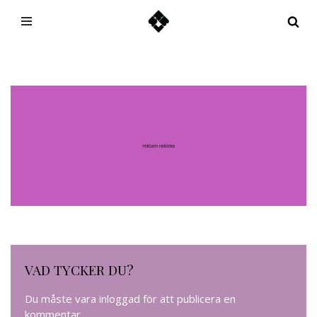
Hoppa
till
innehåll
VAD TYCKER DU?
Du måste vara
inloggad
för att publicera en
kommentar.