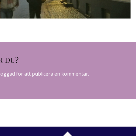
R DU?
loggad
för att publicera en kommentar.