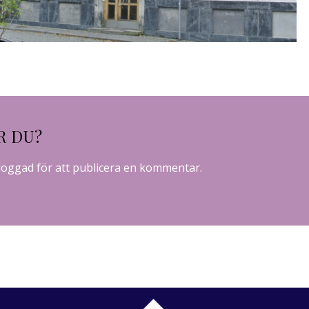
R DU?
loggad
för att publicera en kommentar.