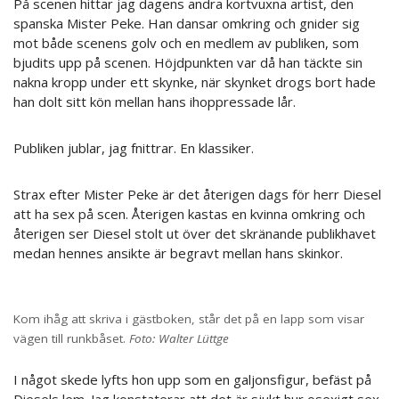
På scenen hittar jag dagens andra kortvuxna artist, den
spanska Mister Peke. Han dansar omkring och gnider sig
mot både scenens golv och en medlem av publiken, som
bjudits upp på scenen. Höjdpunkten var då han täckte sin
nakna kropp under ett skynke, när skynket drogs bort hade
han dolt sitt kön mellan hans ihoppressade lår.
Publiken jublar, jag fnittrar. En klassiker.
Strax efter Mister Peke är det återigen dags för herr Diesel
att ha sex på scen. Återigen kastas en kvinna omkring och
återigen ser Diesel stolt ut över det skränande publikhavet
medan hennes ansikte är begravt mellan hans skinkor.
Kom ihåg att skriva i gästboken, står det på en lapp som visar
vägen till runkbåset.
Foto:
Walter Lüttge
I något skede lyfts hon upp som en galjonsfigur, befäst på
Diesels lem. Jag konstaterar att det är sjukt hur osexigt sex