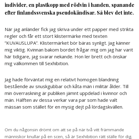
individer, en plastkopp med rödvin i handen, spanande
efter finlandssvenska pseudokändisar. Så blev det inte.
När jag anländer fick jag skriva under ett papper med strikta
regler och får ett stort klistermärke med texten
”KUVAUSLUPA”. Klistermärket bör bäras synligt. Jag känner
mig viktig. Kvinnan bakom bordet frågar mig om jag har varit
här tidigare, jag svarar nekande. Hon ler brett och önskar
mig välkommen till Sexhibition.
Jag hade förväntat mig en relativt homogen blandning
bestående av snuskgubbar och kåta män i militär ålder. Till
min överraskning är publiken jämnt uppdelad i kvinnor och
män. Hälften av dessa verkar vara par som hade valt
mässan som stället för en mysig dejt på lördagskvällen.
Om du någonsin drömt om att se på när två vitt främmande
människor knullar på en scen, så är Sexhibition rätt ställe för dig.