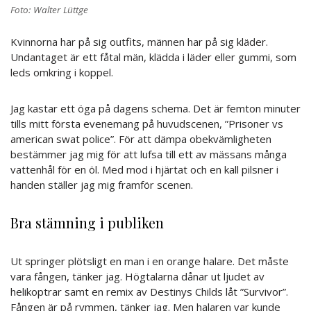
Foto:
Walter Lüttge
Kvinnorna har på sig outfits, männen har på sig kläder.
Undantaget är ett fåtal män, klädda i läder eller gummi, som
leds omkring i koppel.
Jag kastar ett öga på dagens schema. Det är femton minuter
tills mitt första evenemang på huvudscenen, ”Prisoner vs
american swat police”. För att dämpa obekvämligheten
bestämmer jag mig för att lufsa till ett av mässans många
vattenhål för en öl. Med mod i hjärtat och en kall pilsner i
handen ställer jag mig framför scenen.
Bra stämning i publiken
Ut springer plötsligt en man i en orange halare. Det måste
vara fången, tänker jag. Högtalarna dånar ut ljudet av
helikoptrar samt en remix av Destinys Childs låt ”Survivor”.
Fången är på rymmen, tänker jag. Men halaren var kunde