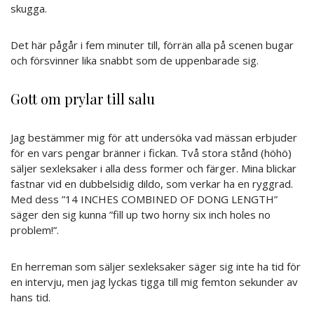
skugga.
Det här pågår i fem minuter till, förrän alla på scenen bugar
och försvinner lika snabbt som de uppenbarade sig.
Gott om prylar till salu
Jag bestämmer mig för att undersöka vad mässan erbjuder
för en vars pengar bränner i fickan. Två stora stånd (höhö)
säljer sexleksaker i alla dess former och färger. Mina blickar
fastnar vid en dubbelsidig dildo, som verkar ha en ryggrad.
Med dess ”14 INCHES COMBINED OF DONG LENGTH”
säger den sig kunna ”fill up two horny six inch holes no
problem!”.
En herreman som säljer sexleksaker säger sig inte ha tid för
en intervju, men jag lyckas tigga till mig femton sekunder av
hans tid.