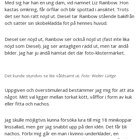
Med sig har han en ung dam, vid namnet Liz Rainbow. Hon
kastas omkring, får örfilar och blir spottad i ansiktet. Trots
det ser hon rätt nöjd ut. Diesel tar Rainbow stående bakifrån
och sätter sin skobeklädda fot på hennes huvud.
Diesel ser nöjd ut, Rainbow ser också nöjd ut (fast inte lika
nöjd som Diesel). Jag ser antagligen rädd ut, men tar ändå
bilder. Jag har ju ändå hämtat det där foto-klistermärket.
Det kunde stundvis se lite våldsamt ut.
Foto: Walter Lüttge
Uppgiven och överstimulerad bestämmer jag mig för att äta
något. Mitt val ligger mellan torkat kött, våfflor i form av kuk
eller fitta och nachos.
Jag skulle möjligtvis kunna försöka lura till mig 18 minikoppar
linssallad, men ger jag snabbt upp på den idén. Det får bli
nachos. Förbi mig går en man i kvinno-underkläder, en