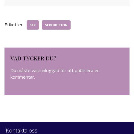
Etiketter:
SEX
SEXHIBITION
VAD TYCKER DU?
Du måste vara
inloggad
för att publicera en
kommentar.
Kontakta oss