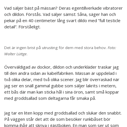
Vad säljer bäst på mässan? Deras egentillverkade vibratorer
och dildon. Förstås. Vad säljer sämst: Såna, säger han och
pekar på en 40 centimeter lång svart dildo med ”full testicle
detail”. Förståeligt.
Det är ingen brist på utrusting för dem med stora behov.
Foto:
Walter Lüttge
.
Överväldigad av dockor, dildon och underkläder traskar jag
till den andra sidan av kabelfabriken. Mässan är uppdelad i
två olika delar, med två olika scener. Jag blir överraskad när
jag ser en snäll gammal gubbe som säljer lakrits i metern,
ett bås där man kan sticka hål i sina öron, samt små koppar
med groddsallad som deltagarna får smaka på.
Jag tar en liten kopp med groddsallad och slukar den snabbt.
På väggen står det att de som besöker runkbåset bör
komma ihåg att skriva i gästboken. En man som ser ut som