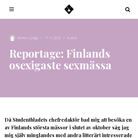
Hoppa
till
innehåll
Walter Lüttge
17.11.2023
Kultur
Reportage: Finlands
osexigaste sexmässa
Då Studentbladets chefredaktör bad mig att besöka en
av Finlands största mässor i slutet av oktober såg jag
mig själv minglandes med andra litterärt intresserade