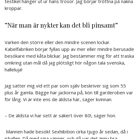
testikel hänger ut ur hans trosor. Jag börjar tröttna på nakna
kroppar.
”När man är nykter kan det bli pinsamt”
Varken den större eller den mindre scenen lockar.
Kabelfabriken börjar fyllas upp av mer eller mindre berusade
besökare med kåta blickar. Jag bestämmer mig för att traska
omkring utan mål då jag plötsligt hör någon tala svenska,
halleluja!
Jag sätter mig vid ett par som själv beskriver sig som 55
plus år gamla. Bägge har jackorna på, kön till garderoben var
för lång. Vi är inte ens de äldsta här, säger kvinnan.
– De äldsta vi har sett är säkert över 80!, säger hon.
Mannen hade besökt Sexhibition cirka tjugo år sedan, då i
ishallen. Då med sina vänner, och då var det ännu bra,