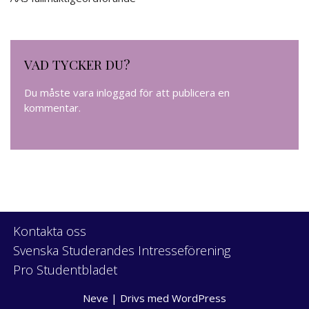
VAD TYCKER DU?
Du måste vara
inloggad
för att publicera en
kommentar.
Kontakta oss
Svenska Studerandes Intresseförening
Pro Studentbladet
Neve
| Drivs med
WordPress