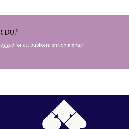
R DU?
loggad
för att publicera en kommentar.