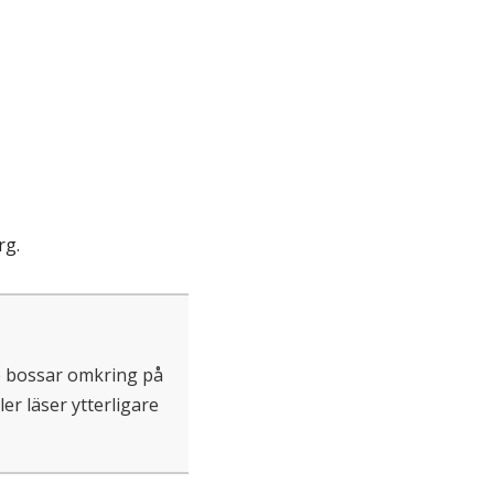
rg.
e bossar omkring på
r läser ytterligare