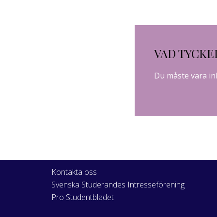
VAD TYCKE
Du måste vara
in
Kontakta oss
Svenska Studerandes Intresseförening
Pro Studentbladet