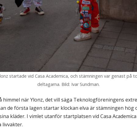
Ylonz startade vid Casa Academica, och stämningen var genast på t
deltagarna. Bild: Ivar Sundman.
lå himmel när Ylonz, det vill säga Teknologföreningens extr
n de första lagen startar klockan elva är stämningen hög oc
ina kläder. I vimlet utanför startplatsen vid Casa Academica s
livvakter.