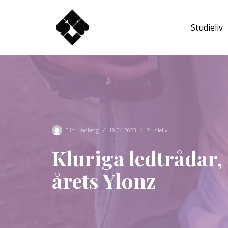
Studieliv
Hoppa
till
innehåll
Elin Lindberg
19.04.2023
Studieliv
Kluriga ledtrådar,
årets Ylonz