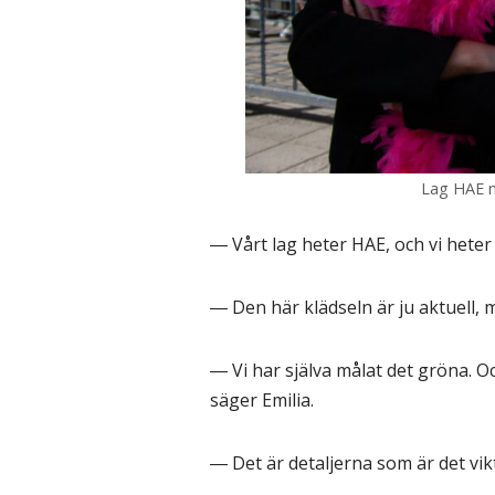
Lag HAE me
― Vårt lag heter HAE, och vi heter
― Den här klädseln är ju aktuell, m
― Vi har själva målat det gröna. Och
säger Emilia.
― Det är detaljerna som är det vikt