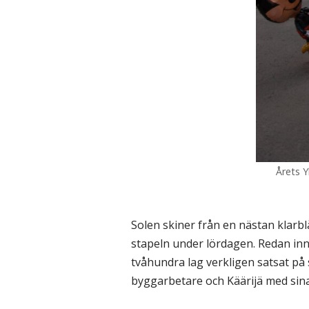
Årets 
Solen skiner från en nästan klarb
stapeln under lördagen. Redan inna
tvåhundra lag verkligen satsat på s
byggarbetare och Käärijä med sina 