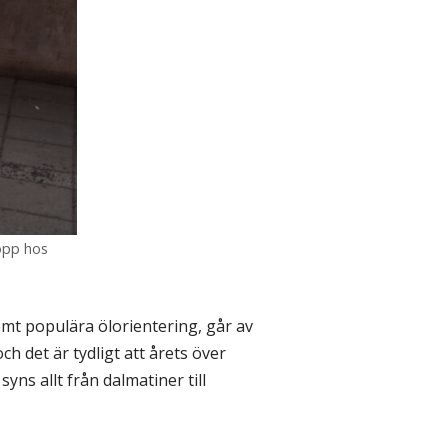
opp hos
emt populära ölorientering, går av
h det är tydligt att årets över
yns allt från dalmatiner till