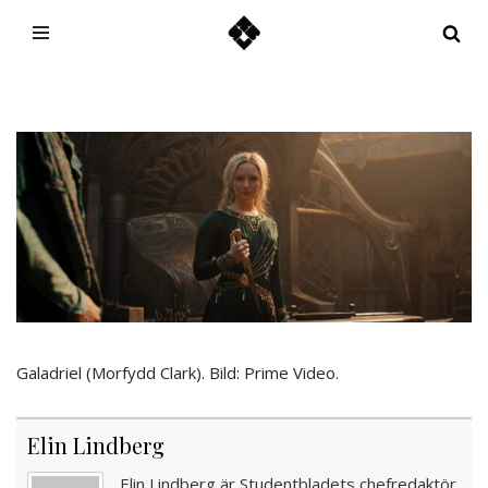
Hoppa
till
innehåll
Galadriel (Morfydd Clark). Bild: Prime Video.
Elin Lindberg
Elin Lindberg är Studentbladets chefredaktör