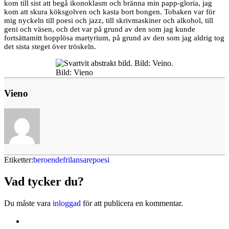
kom till sist att begå ikonoklasm och bränna min papp-gloria, jag
kom att skura köksgolven och kasta bort bongen. Tobaken var för
mig nyckeln till poesi och jazz, till skrivmaskiner och alkohol, till
geni och väsen, och det var på grund av den som jag kunde
fortsättamitt hopplösa martyrium, på grund av den som jag aldrig tog
det sista steget över tröskeln.
Bild: Vieno
Vieno
Etiketter:
beroende
frilansare
poesi
Vad tycker du?
Du måste vara
inloggad
för att publicera en kommentar.
Kontakta oss