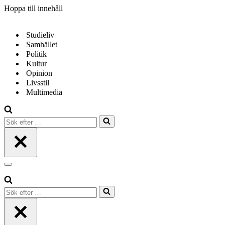
Hoppa till innehåll
Studieliv
Samhället
Politik
Kultur
Opinion
Livsstil
Multimedia
Sök
efter
…
Navigeringsmeny
Sök
efter
…