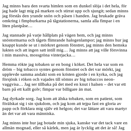
Jag minns bara den svarta himlen som en dunkel slöja i det hela, för
jag hade lagt mig på marken och stirrat upp och sjungit; sedan minns
jag förstås den yrande snön och påsen i handen. Jag brukade gräva
omkring i fimpburkarna på tågstationerna, samla alla fimpar i en
liten plastpåse…
Jag stannade på varje hållplats på vägen hem, och jag minns
snöstormarna och tågets flimrande halogenlampor; jag minns hur jag
knappt kunde se ut i mörkret genom fönstret, jag minns den hemska
lukten och att ingen satt intill mig… Jag minns att jag ville försvinna
i min massiva, mossgröna vinterjacka…
Hemma rökte jag tobaken ur en bong i köket. Det hela var som en
dröm – big tobacco syntes genom fönstret och det var mörkt, jag
upplevde samma andakt som en kristen gjorde i en kyrka, och jag
försjönk i röken och vajades till sömns av big tobaccos neon-
vaggvisa… Jag ser tillbaka på det med en knut i halsen – det var ett
barn på ett kallt golv; fimpar var billigare än mat.
Jag dyrkade sorg. Jag kom att älska tobaken, som en patient, som
förälskat sig i sin sjukdom, och jag kom att tejpa fast en gloria av
papp och förklara mig själv ett helgon; det var lättare att vara martyr
än det var att vara människa.
Jag minns inte hur jag botade min sjuka, kanske var det tack vare en
allmän mognad, eller så kärlek, men jag är lycklig att det är så! Jag