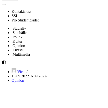
Navigeringsmeny
Kontakta oss
SSI
Pro Studentbladet
Studieliv
Samhället
Politik
Kultur
Opinion
Livsstil
Multimedia
Vieno
15.09.2022
16.09.2022
Opinion
Krönika: Tobak och
martyrium