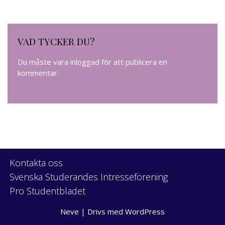
VAD TYCKER DU?
Du måste vara
inloggad
för att publicera en
kommentar.
Kontakta oss
Svenska Studerandes Intresseförening
Pro Studentbladet
Neve
| Drivs med
WordPress