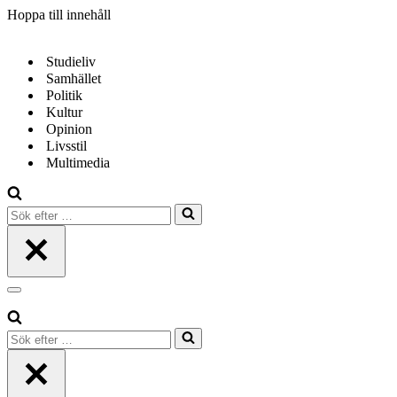
Hoppa till innehåll
Studieliv
Samhället
Politik
Kultur
Opinion
Livsstil
Multimedia
Sök
efter
…
Navigeringsmeny
Sök
efter
…