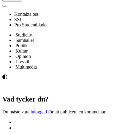
Navigeringsmeny
Kontakta oss
SSI
Pro Studentbladet
Studieliv
Samhället
Politik
Kultur
Opinion
Livsstil
Multimedia
Vad tycker du?
Du måste vara
inloggad
för att publicera en kommentar.
Kontakta oss
Svenska Studerandes Intresseförening