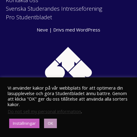
Kontakta oss
Svenska Studerandes Intresseförening
Pro Studentbladet
Neve
| Drivs med
WordPress
Vi använder kakor på vår webbplats för att optimera din
läsupplevelse och göra Studentbladet ännu bättre. Genom
att klicka "OK" ger du oss tillåtelse att använda alla sorters
kakor.
Do not sell my personal information
.
Eriksgatan 8
Inställningar
OK
00100 Helsingfors
kansli@stbl.fi