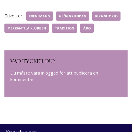
Etiketter:
EVENEMANG
GLÖGGRUNDAN
KIRA VUORIO
MERKANTILA KLUBBEN
TRADITION
ÅBO
VAD TYCKER DU?
Du måste vara
inloggad
för att publicera en
kommentar.