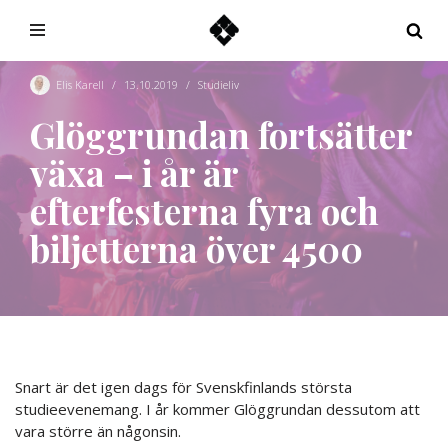
Hoppa
till
Elis Karell
13.10.2019
Studieliv
innehåll
Glöggrundan fortsätter
växa – i år är
efterfesterna fyra och
biljetterna över 4500
Snart är det igen dags för Svenskfinlands största
studieevenemang. I år kommer Glöggrundan dessutom att
vara större än någonsin.