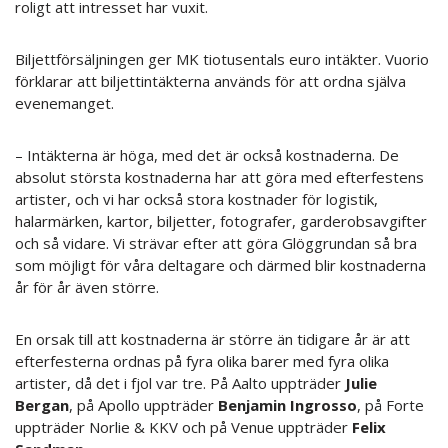
roligt att intresset har vuxit.
Biljettförsäljningen ger MK tiotusentals euro intäkter. Vuorio
förklarar att biljettintäkterna används för att ordna själva
evenemanget.
– Intäkterna är höga, med det är också kostnaderna. De
absolut största kostnaderna har att göra med efterfestens
artister, och vi har också stora kostnader för logistik,
halarmärken, kartor, biljetter, fotografer, garderobsavgifter
och så vidare. Vi strävar efter att göra Glöggrundan så bra
som möjligt för våra deltagare och därmed blir kostnaderna
år för år även större.
En orsak till att kostnaderna är större än tidigare år är att
efterfesterna ordnas på fyra olika barer med fyra olika
artister, då det i fjol var tre. På Aalto uppträder
Julie
Bergan
, på Apollo uppträder
Benjamin Ingrosso
, på Forte
uppträder Norlie & KKV och på Venue uppträder
Felix