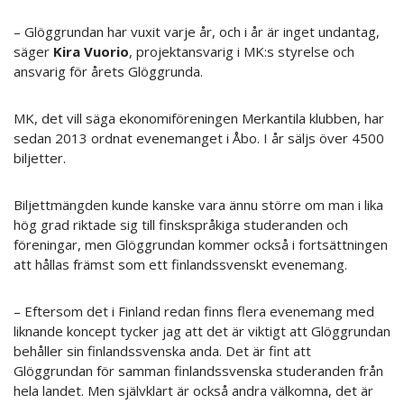
– Glöggrundan har vuxit varje år, och i år är inget undantag,
säger
Kira Vuorio
, projektansvarig i MK:s styrelse och
ansvarig för årets Glöggrunda.
MK, det vill säga ekonomiföreningen Merkantila klubben, har
sedan 2013 ordnat evenemanget i Åbo. I år säljs över 4500
biljetter.
Biljettmängden kunde kanske vara ännu större om man i lika
hög grad riktade sig till finskspråkiga studeranden och
föreningar, men Glöggrundan kommer också i fortsättningen
att hållas främst som ett finlandssvenskt evenemang.
– Eftersom det i Finland redan finns flera evenemang med
liknande koncept tycker jag att det är viktigt att Glöggrundan
behåller sin finlandssvenska anda. Det är fint att
Glöggrundan för samman finlandssvenska studeranden från
hela landet. Men självklart är också andra välkomna, det är