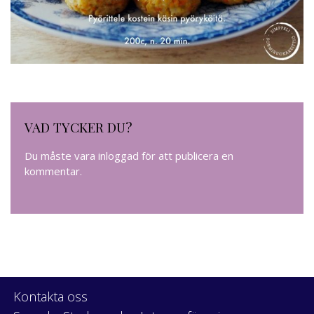
VAD TYCKER DU?
Du måste vara
inloggad
för att publicera en
kommentar.
Kontakta oss