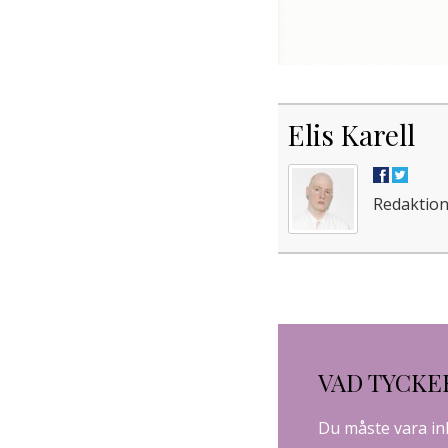
Elis Karell
Redaktion
VAD TYCKE
Du måste vara
in