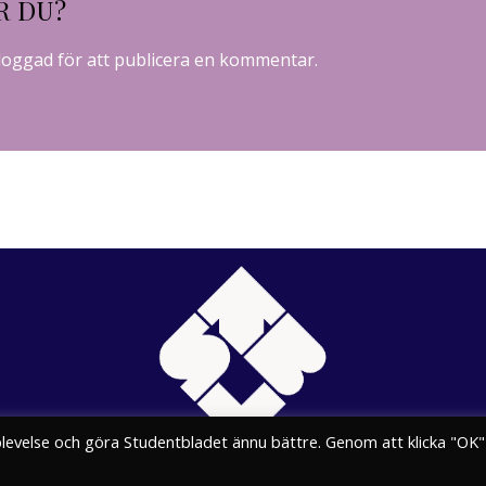
R DU?
loggad
för att publicera en kommentar.
plevelse och göra Studentbladet ännu bättre. Genom att klicka "OK"