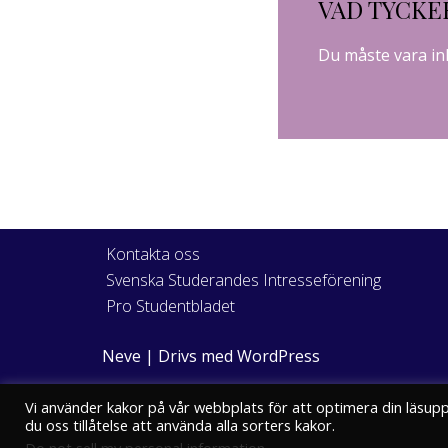
VAD TYCKE
Du måste vara
in
Kontakta oss
Svenska Studerandes Intresseförening
Pro Studentbladet
Neve
| Drivs med
WordPress
Vi använder kakor på vår webbplats för att optimera din läsup
du oss tillåtelse att använda alla sorters kakor.