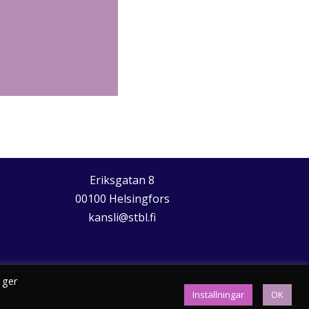
Eriksgatan 8
00100 Helsingfors
kansli@stbl.fi
 ger
Inställningar
OK