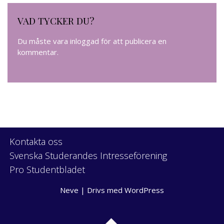
VAD TYCKER DU?
Du måste vara
inloggad
för att publicera en
kommentar.
Kontakta oss
Svenska Studerandes Intresseförening
Pro Studentbladet
Neve
| Drivs med
WordPress