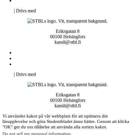
Pro Studentbladet
Neve
| Drivs med
WordPress
Eriksgatan 8
00100 Helsingfors
kansli@stbl.fi
Kontakta oss
Svenska Studerandes Intresseförening
Pro Studentbladet
Neve
| Drivs med
WordPress
Eriksgatan 8
00100 Helsingfors
kansli@stbl.fi
Vi använder kakor på vår webbplats för att optimera din
läsupplevelse och göra Studentbladet ännu bättre. Genom att klicka
"OK" ger du oss tillåtelse att använda alla sorters kakor.
Do not sell my personal information
.