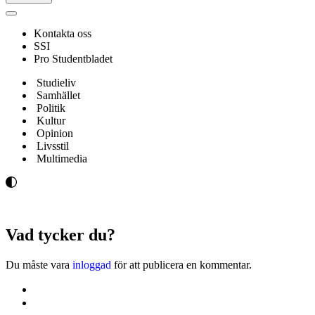
Navigeringsmeny
Kontakta oss
SSI
Pro Studentbladet
Studieliv
Samhället
Politik
Kultur
Opinion
Livsstil
Multimedia
Vad tycker du?
Du måste vara
inloggad
för att publicera en kommentar.
Kontakta oss
Svenska Studerandes Intresseförening