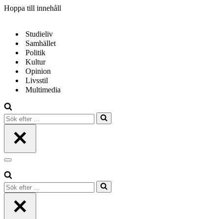
Hoppa till innehåll
Studieliv
Samhället
Politik
Kultur
Opinion
Livsstil
Multimedia
Sök
efter
…
Navigeringsmeny
Sök
efter
…