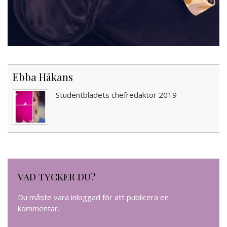
Ebba Håkans
Studentbladets chefredaktör 2019
VAD TYCKER DU?
Du måste vara
inloggad
för att publicera en
kommentar.