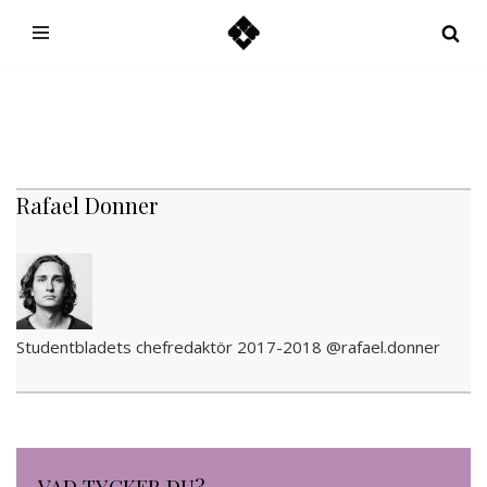
Hoppa
till
innehåll
Rafael Donner
Studentbladets chefredaktör 2017-2018 @rafael.donner
VAD TYCKER DU?