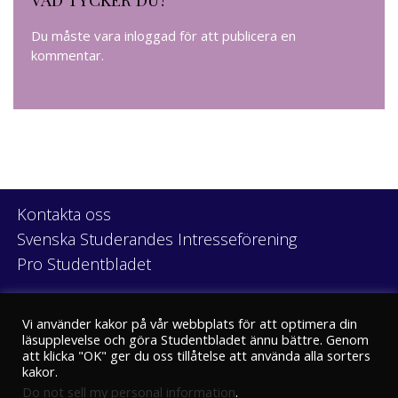
Du måste vara
inloggad
för att publicera en
kommentar.
Kontakta oss
Svenska Studerandes Intresseförening
Pro Studentbladet
Neve
| Drivs med
WordPress
Vi använder kakor på vår webbplats för att optimera din
läsupplevelse och göra Studentbladet ännu bättre. Genom
att klicka "OK" ger du oss tillåtelse att använda alla sorters
kakor.
Do not sell my personal information
.