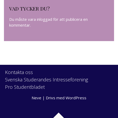
VAD TYCKER DU?
Du måste vara
inloggad
för att publicera en
kommentar.
Kontakta oss
Svenska Studerandes Intresseförening
Pro Studentbladet
Neve
| Drivs med
WordPress