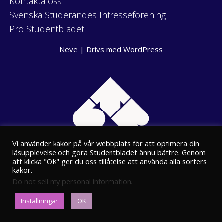
Kontakta oss
Svenska Studerandes Intresseförening
Pro Studentbladet
Neve
| Drivs med
WordPress
Vi använder kakor på vår webbplats för att optimera din
läsupplevelse och göra Studentbladet ännu bättre. Genom
att klicka "OK" ger du oss tillåtelse att använda alla sorters
kakor.
Do not sell my personal information
.
Eriksgatan 8
Inställningar
OK
00100 Helsingfors
kansli@stbl.fi