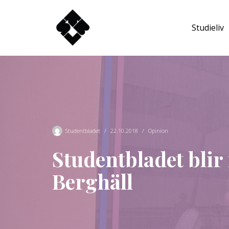
Studieliv
Hoppa
till
innehåll
Studentbladet
22.10.2018
Opinion
Studentbladet blir
Berghäll