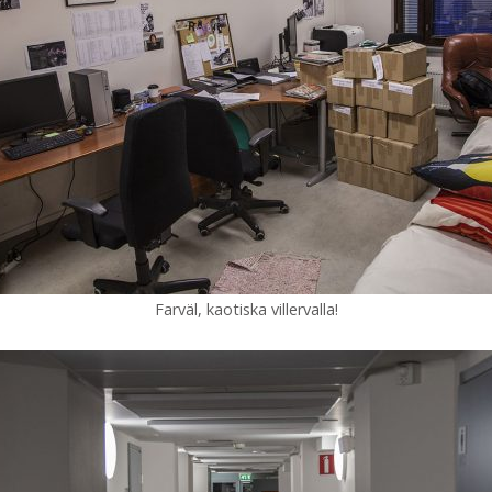
Farväl, kaotiska villervalla!