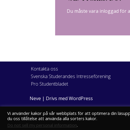
Du måste vara
inloggad
för 
Kontakta oss
Svenska Studerandes Intresseförening
Pro Studentbladet
Neve
| Drivs med
WordPress
Vi använder kakor på vår webbplats för att optimera din läsup
du oss tillåtelse att använda alla sorters kakor.
Do not sell my personal information
.