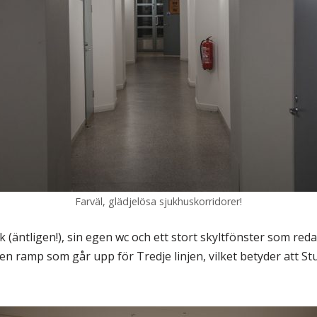
Farväl, glädjelösa sjukhuskorridorer!
 (äntligen!), sin egen wc och ett stort skyltfönster som reda
 ramp som går upp för Tredje linjen, vilket betyder att Stu