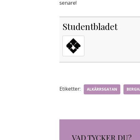
senare!
Studentbladet
Etiketter:
ALKÄRRSGATAN
BERGH
VAD TYCKER DU?