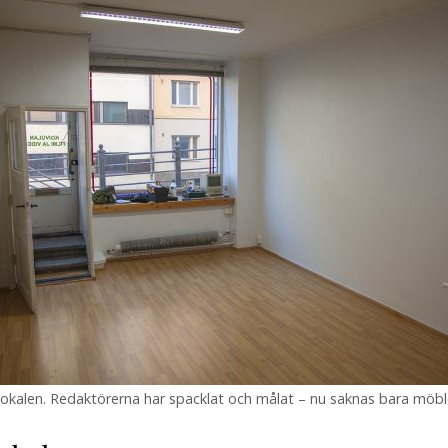
lokalen. Redaktörerna har spacklat och målat – nu saknas bara möb