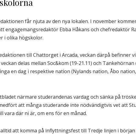
skolorna
edaktionen får njuta av den nya lokalen. I november kommer
 att engagemangsredaktör Ebba Håkans och chefredaktör Raf
r i olika högskolor.
redaktionen till Chattorget i Arcada, veckan därpå befinner vi
je veckan delas mellan Soc&kom (19-21.11) och Tankehörnan (
inga en dag i respektive nation (Nylands nation, Åbo nation,
entbladet närmare studerandenas vardag och sänka på tröske
medfört att många studerande inte nödvändigtvis vet att Stud
vill vara där ni är, om ens för en månad.
alltid att komma på inflyttningsfest till Tredje linjen i börj