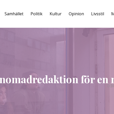
Samhället
Politik
Kultur
Opinion
Livsstil
M
 nomadredaktion för en må