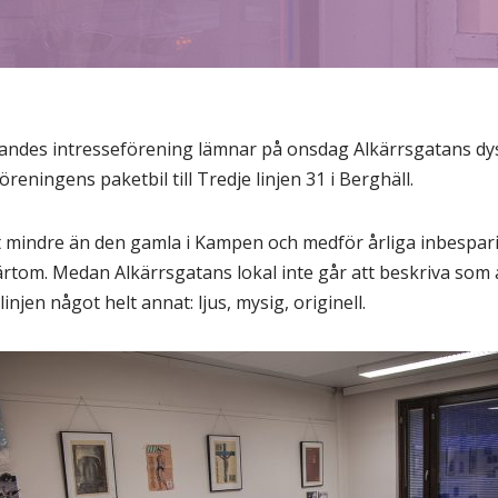
randes intresseförening lämnar på onsdag Alkärrsgatans d
reningens paketbil till Tredje linjen 31 i Berghäll.
 mindre än den gamla i Kampen och medför årliga inbesparin
ärtom. Medan Alkärrsgatans lokal inte går att beskriva som 
injen något helt annat: ljus, mysig, originell.