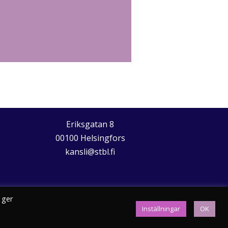
Eriksgatan 8
00100 Helsingfors
kansli@stbl.fi
 ger
Inställningar
OK