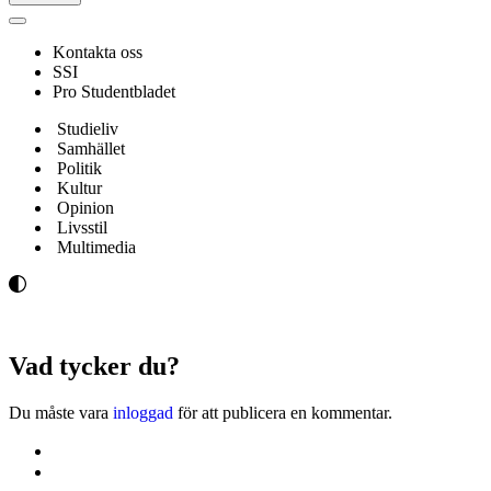
Navigeringsmeny
Kontakta oss
SSI
Pro Studentbladet
Studieliv
Samhället
Politik
Kultur
Opinion
Livsstil
Multimedia
Vad tycker du?
Du måste vara
inloggad
för att publicera en kommentar.
Kontakta oss
Svenska Studerandes Intresseförening