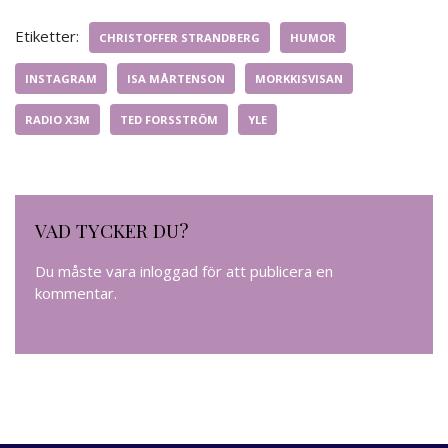
Etiketter:
CHRISTOFFER STRANDBERG
HUMOR
INSTAGRAM
ISA MÅRTENSON
MORKKISVISAN
RADIO X3M
TED FORSSTRÖM
YLE
VAD TYCKER DU?
Du måste vara
inloggad
för att publicera en
kommentar.