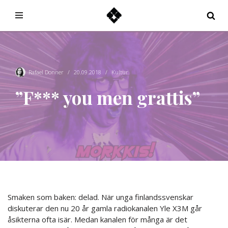
Hoppa
till
innehåll
Rafael Donner
20.09.2018
Kultur
”F*** you men grattis”
Smaken som baken: delad. När unga finlandssvenskar
diskuterar den nu 20 år gamla radiokanalen Yle X3M går
åsikterna ofta isär. Medan kanalen för många är det