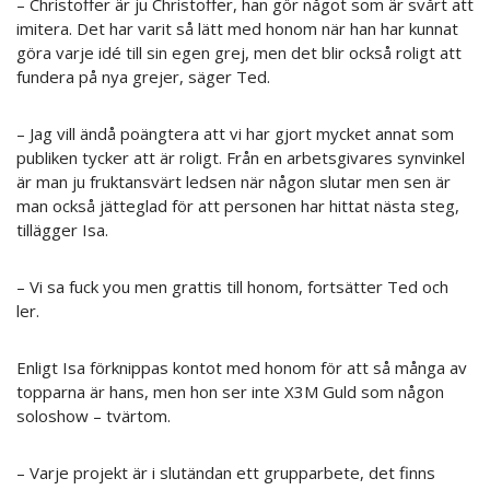
– Christoffer är ju Christoffer, han gör något som är svårt att
imitera. Det har varit så lätt med honom när han har kunnat
göra varje idé till sin egen grej, men det blir också roligt att
fundera på nya grejer, säger Ted.
– Jag vill ändå poängtera att vi har gjort mycket annat som
publiken tycker att är roligt. Från en arbetsgivares synvinkel
är man ju fruktansvärt ledsen när någon slutar men sen är
man också jätteglad för att personen har hittat nästa steg,
tillägger Isa.
– Vi sa fuck you men grattis till honom, fortsätter Ted och
ler.
Enligt Isa förknippas kontot med honom för att så många av
topparna är hans, men hon ser inte X3M Guld som någon
soloshow – tvärtom.
– Varje projekt är i slutändan ett grupparbete, det finns