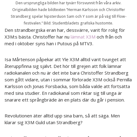
Den ursprungliga bilden har tyvärr försvunnit från våra arkiv.
Originalbilden hade bildtexten ”Herman Karlsson och Christoffer
Strandberg spelar hipsterduon Sam och Y som är på väg till Flow-
festivalen.” Bild: Studentbladets grafiska hustomte.
Den strandbergska eran har, dessvärre, varit för rolig för
X3M:s bästa. Christoffer har nu
lämnat X3M
och från och
med i oktober syns han i Putous på MTV3.
Isa Mårtenson påpekar att Yle X3M alltid varit tvunget att
återuppfinna sig självt. Det hör till grejen att folk lämnar
radiokanalen och nu är det inte bara Christoffer Strandberg
som gått vidare, utan i sommar förlorade X3M också Pernilla
Karlsson och Jonas Forsbacka, som båda valde att fortsätta
med sina studier. En radiokanal som riktar sig till unga är
snarare ett språngbräde än en plats där du går i pension.
Revolutionen äter alltid upp sina barn, så att säga. Men
klarar sig X3M Guld utan Strandberg?