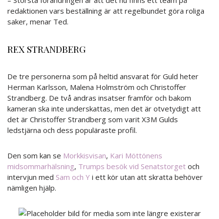
– Största förändringen är att det nu finns ett team på
redaktionen vars beställning är att regelbundet göra roliga
saker, menar Ted.
REX STRANDBERG
De tre personerna som på heltid ansvarat för Guld heter
Herman Karlsson, Malena Holmström och Christoffer
Strandberg. De två andras insatser framför och bakom
kameran ska inte underskattas, men det är otvetydigt att
det är Christoffer Strandberg som varit X3M Gulds
ledstjärna och dess populäraste profil.
Den som kan se
Morkkisvisan
,
Kari Möttönens
midsommarhälsning
,
Trumps besök vid Senatstorget
och
intervjun med
Sam och Y
i ett kör utan att skratta behöver
nämligen hjälp.