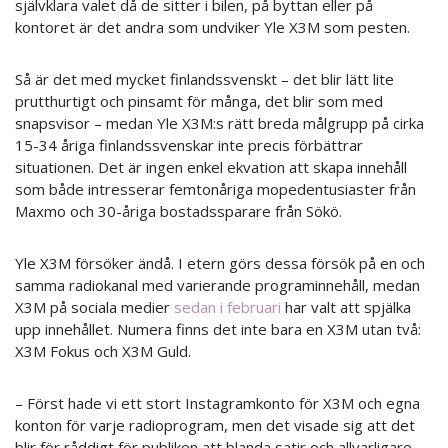
självklara valet då de sitter i bilen, på byttan eller på
kontoret är det andra som undviker Yle X3M som pesten.
Så är det med mycket finlandssvenskt – det blir lätt lite
prutthurtigt och pinsamt för många, det blir som med
snapsvisor – medan Yle X3M:s rätt breda målgrupp på cirka
15-34 åriga finlandssvenskar inte precis förbättrar
situationen. Det är ingen enkel ekvation att skapa innehåll
som både intresserar femtonåriga mopedentusiaster från
Maxmo och 30-åriga bostadssparare från Sökö.
Yle X3M försöker ändå. I etern görs dessa försök på en och
samma radiokanal med varierande programinnehåll, medan
X3M på sociala medier
sedan i februari
har valt att spjälka
upp innehållet. Numera finns det inte bara en X3M utan två:
X3M Fokus och X3M Guld.
– Först hade vi ett stort Instagramkonto för X3M och egna
konton för varje radioprogram, men det visade sig att det
blir för råddigt för publiken att blanda satir och allvarligare