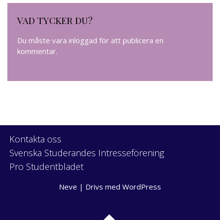
VAD TYCKER DU?
Du måste vara
inloggad
för att publicera en
kommentar.
Kontakta oss
Svenska Studerandes Intresseförening
Pro Studentbladet
Neve
| Drivs med
WordPress