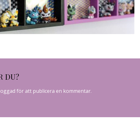
R DU?
loggad
för att publicera en kommentar.