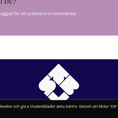
R DU?
loggad
för att publicera en kommentar.
plevelse och göra Studentbladet ännu bättre. Genom att klicka "OK"