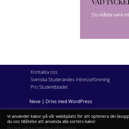
VAD TYCKE
Du måste vara
in
Kontakta oss
Svenska Studerandes Intresseförening
Pro Studentbladet
Neve
| Drivs med
WordPress
Vi använder kakor på vår webbplats för att optimera din läsup
du oss tillåtelse att använda alla sorters kakor.
Do not sell my personal information
.