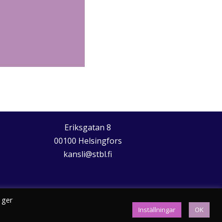
Eriksgatan 8
00100 Helsingfors
kansli@stbl.fi
 ger
Inställningar
OK