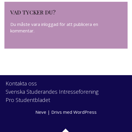
VAD TYCKER DU?
Du måste vara
inloggad
för att publicera en
kommentar.
Kontakta oss
Svenska Studerandes Intresseförening
Pro Studentbladet
Neve
| Drivs med
WordPress