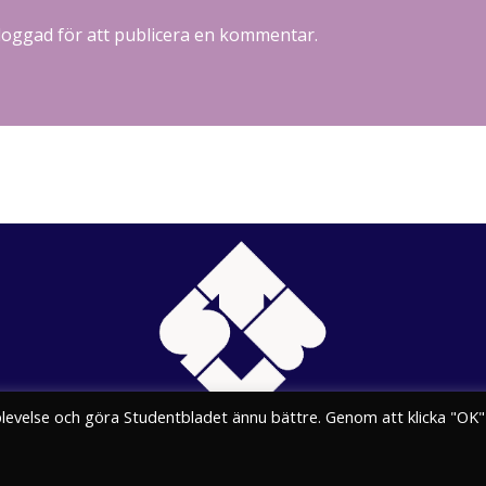
loggad
för att publicera en kommentar.
plevelse och göra Studentbladet ännu bättre. Genom att klicka "OK"