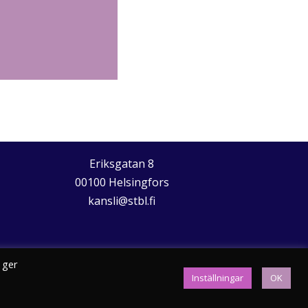
Eriksgatan 8
00100 Helsingfors
kansli@stbl.fi
 ger
Inställningar
OK