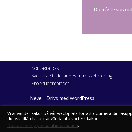
Du måste vara
in
Kontakta oss
Svenska Studerandes Intresseförening
Pro Studentbladet
Neve
| Drivs med
WordPress
Vi använder kakor på vår webbplats för att optimera din läsup
du oss tillåtelse att använda alla sorters kakor.
Do not sell my personal information
.