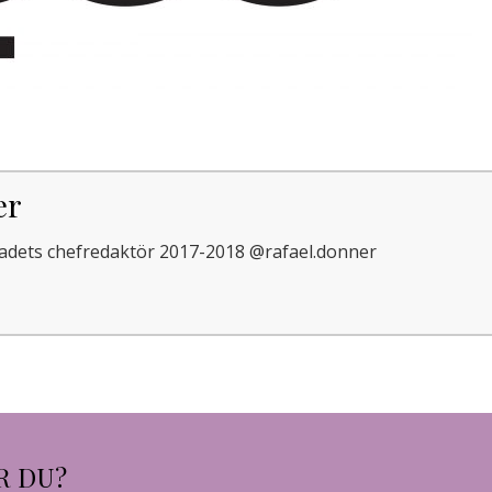
er
adets chefredaktör 2017-2018 @rafael.donner
R DU?