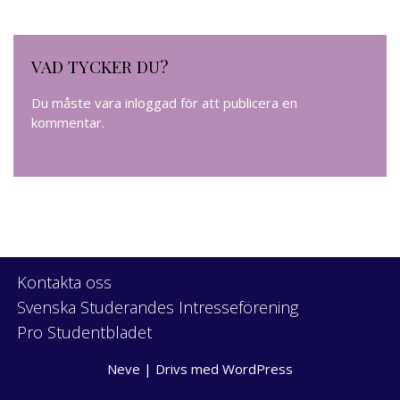
VAD TYCKER DU?
Du måste vara
inloggad
för att publicera en
kommentar.
Kontakta oss
Svenska Studerandes Intresseförening
Pro Studentbladet
Neve
| Drivs med
WordPress