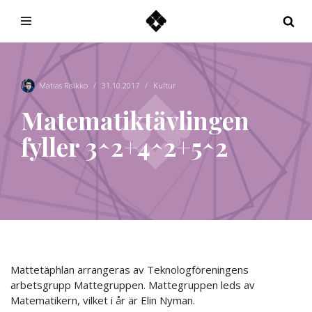
Hoppa
till
innehåll
Matias Risikko
31.10.2017
Kultur
Matematiktävlingen
fyller 3^2+4^2+5^2
Mattetäphlan arrangeras av Teknologföreningens
arbetsgrupp Mattegruppen. Mattegruppen leds av
Matematikern, vilket i år är Elin Nyman.