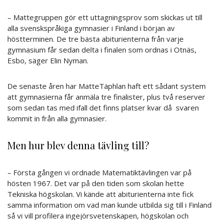
– Mattegruppen gör ett uttagningsprov som skickas ut till
alla svenskspråkiga gymnasier i Finland i början av
höstterminen. De tre bästa abiturienterna från varje
gymnasium får sedan delta i finalen som ordnas i Otnäs,
Esbo, säger Elin Nyman.
De senaste åren har MatteTäphlan haft ett sådant system
att gymnasierna får anmäla tre finalister, plus två reserver
som sedan tas med ifall det finns platser kvar då svaren
kommit in från alla gymnasier.
Men hur blev denna tävling till?
– Första gången vi ordnade Matematiktävlingen var på
hösten 1967. Det var på den tiden som skolan hette
Tekniska högskolan. Vi kände att abiturienterna inte fick
samma information om vad man kunde utbilda sig till i Finland
så vi vill profilera ingejörsvetenskapen, högskolan och