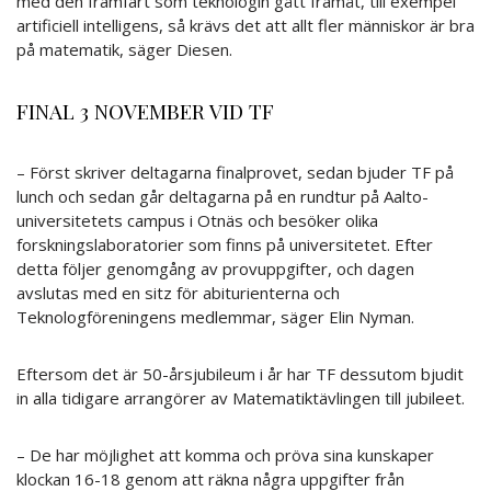
med den framfart som teknologin gått framåt, till exempel
artificiell intelligens, så krävs det att allt fler människor är bra
på matematik, säger Diesen.
FINAL 3 NOVEMBER VID TF
– Först skriver deltagarna finalprovet, sedan bjuder TF på
lunch och sedan går deltagarna på en rundtur på Aalto-
universitetets campus i Otnäs och besöker olika
forskningslaboratorier som finns på universitetet. Efter
detta följer genomgång av provuppgifter, och dagen
avslutas med en sitz för abiturienterna och
Teknologföreningens medlemmar, säger Elin Nyman.
Eftersom det är 50-årsjubileum i år har TF dessutom bjudit
in alla tidigare arrangörer av Matematiktävlingen till jubileet.
– De har möjlighet att komma och pröva sina kunskaper
klockan 16-18 genom att räkna några uppgifter från