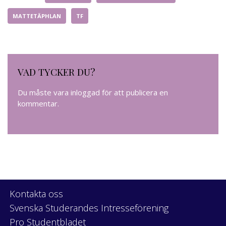
MATTETÄPHLAN
TF
VAD TYCKER DU?
Du måste vara
inloggad
för att publicera en
kommentar.
Kontakta oss
Svenska Studerandes Intresseförening
Pro Studentbladet