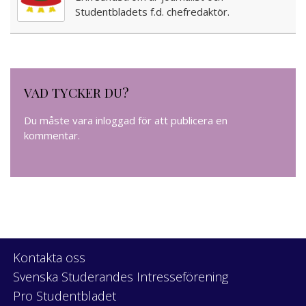
Studentbladets f.d. chefredaktör.
VAD TYCKER DU?
Du måste vara
inloggad
för att publicera en
kommentar.
Kontakta oss
Svenska Studerandes Intresseförening
Pro Studentbladet