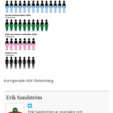
Korrigerade ASK-förkortning
Erik Sandström
Erik Sandström är journalist och