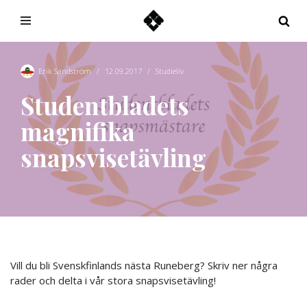
Hoppa
till
innehåll
Erik Sandström
12.09.2017
Studieliv
Studentbladets
magnifika
snapsvisetävling
Vill du bli Svenskfinlands nästa Runeberg? Skriv ner några
rader och delta i vår stora snapsvisetävling!