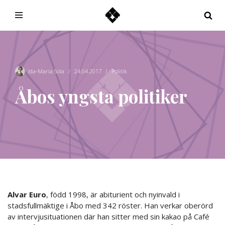
Hoppa
till
innehåll
Ida-Maria Sola
24.04.2017
Politik
Åbos yngsta politiker
Alvar Euro
, född 1998, är abiturient och nyinvald i
stadsfullmäktige i Åbo med 342 röster. Han verkar oberörd
av intervjusituationen där han sitter med sin kakao på Café