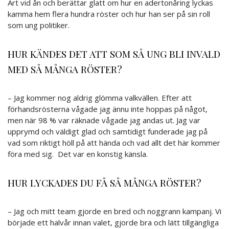
Art vid ån och berättar glatt om hur en adertonåring lyckas
kamma hem flera hundra röster och hur han ser på sin roll
som ung politiker.
HUR KÄNDES DET ATT SOM SÅ UNG BLI INVALD
MED SÅ MÅNGA RÖSTER?
– Jag kommer nog aldrig glömma valkvällen. Efter att
förhandsrösterna vågade jag ännu inte hoppas på något,
men när 98 % var räknade vågade jag andas ut. Jag var
upprymd och väldigt glad och samtidigt funderade jag på
vad som riktigt höll på att hända och vad allt det här kommer
föra med sig. Det var en konstig känsla.
HUR LYCKADES DU FÅ SÅ MÅNGA RÖSTER?
– Jag och mitt team gjorde en bred och noggrann kampanj. Vi
började ett halvår innan valet, gjorde bra och lätt tillgängliga