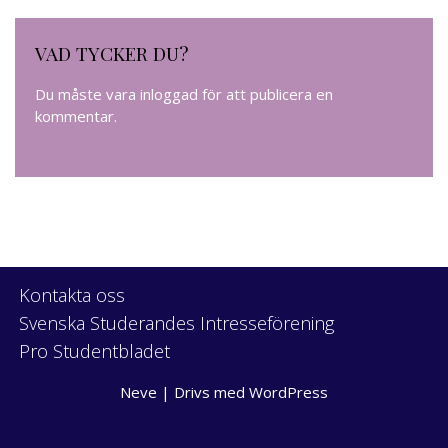
VAD TYCKER DU?
Du måste vara
inloggad
för att publicera en
kommentar.
Kontakta oss
Svenska Studerandes Intresseförening
Pro Studentbladet
Neve
| Drivs med
WordPress