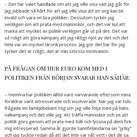
– Det här valet handlade om att jag ville visa vad jag går för.
Jag jobbade så hårt för att jag ville visa att en ung kan bli
invald och vara en bra politiker. Dessutom tycker jag
verkligen om att prata med människor, och det var kul att
märka att mycket av politik verkligen går ut på det. Det var
så roligt att göra kampanj att jag riktigt njöt av det och det
hela var en mycket lärorik process. Jag gör det här för jag
tycker det är roligt, det är min största motivation.
PÅ FRÅGAN OM HUR EURO KOM MED I
POLITIKEN FRÅN BÖRJAN SVARAR HAN SÅHÄR:
– Hemma har politiken alltid varit närvarande eftersom mina
föräldrar varit intresserade och involverade. När jag var tolv
frågade en familjebekant mig om jag ville följa med på hans
valkampanj och det ville jag. Att träffa människor och se att
politik görs genom att prata med folk och lyssna på dem fick
mig intresserad. Samma år gjorde Sannfinländarna sin ”jytky”
och jag tyckte redan då att det inte var nåt vett i det de sa.