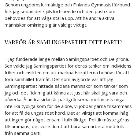
Genom ungdomsfullmäktige och Finlands Gymnasistförbund
fick jag sedan det självförtroende och den push som
behövdes för att våga ställa upp. Att ha andra aktiva
människor omkring sig är väldigt viktigt.
VARFÖR ÄR SAMLINGSPARTIET DITT PARTI?
– Jag funderade länge mellan Samlingspartiet och De gröna.
Sen valde jag Samlingspartiet för deras tankar om individens
frihet och insikten om att marknadskrafterna behövs för att
föra samhället framåt. Det som avgjorde var att jag i
Samlingspartiet hittade sådana människor som tänker som
jag och det fick mig att känna att just här skall jag vara och
påverka. Å andra sidan är partigränserna mellan oss unga
inte lika tydliga som för de äldre, vi jobbar gärna tillsammans
för att få de ungas röst hörd. Det är viktigt att komma ihåg
att ingen gör något ensam i fullmäktige. Politik måste göras
tillsammans, det vore dumt att bara samarbeta med folk
från samma parti.