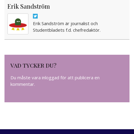
Erik Sandström
Erik Sandström är journalist och
Studentbladets f.d. chefredaktör.
VAD TYCKER DU?
Du måste vara
inloggad
för att publicera en
kommentar.