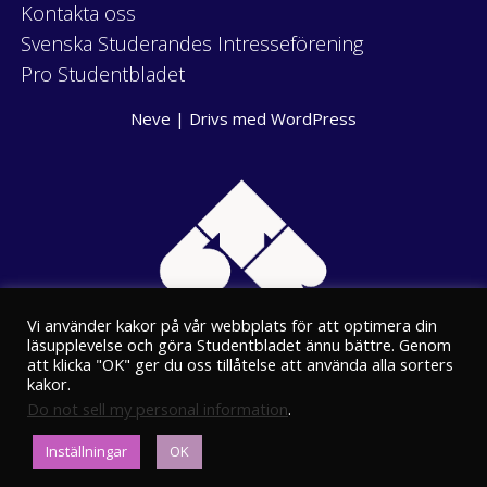
Kontakta oss
Svenska Studerandes Intresseförening
Pro Studentbladet
Neve
| Drivs med
WordPress
Vi använder kakor på vår webbplats för att optimera din
läsupplevelse och göra Studentbladet ännu bättre. Genom
att klicka "OK" ger du oss tillåtelse att använda alla sorters
kakor.
Do not sell my personal information
.
Eriksgatan 8
Inställningar
OK
00100 Helsingfors
kansli@stbl.fi