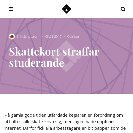
Hoppa
till
innehåll
Erik Sandström
08.03.2017
Opinion
Skattekort straffar
studerande
På gamla goda tiden utfärdade kejsaren en förordning om
att alla skulle skattskriva sig, men ingen hade uppfunnit
internet. Därför fick alla arbetstagare en bit papper som de