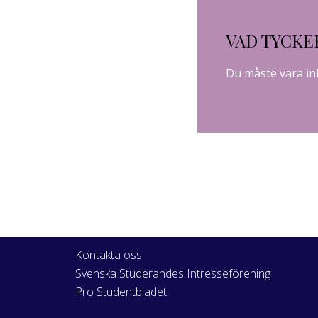
VAD TYCKE
Du måste vara
in
Kontakta oss
Svenska Studerandes Intresseförening
Pro Studentbladet