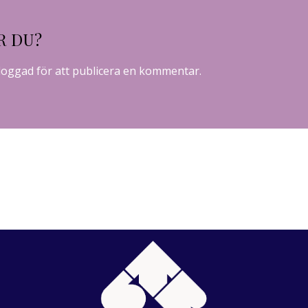
R DU?
loggad
för att publicera en kommentar.