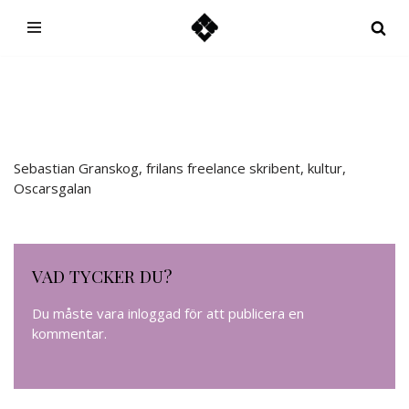
Hoppa
till
innehåll
Sebastian Granskog, frilans freelance skribent, kultur,
Oscarsgalan
VAD TYCKER DU?
Du måste vara
inloggad
för att publicera en
kommentar.