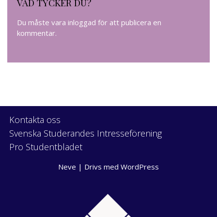
VAD TYCKER DU?
Du måste vara
inloggad
för att publicera en
kommentar.
Kontakta oss
Svenska Studerandes Intresseförening
Pro Studentbladet
Neve
| Drivs med
WordPress