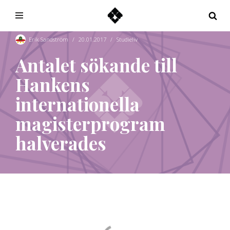
Hoppa
till
Erik Sandström
20.01.2017
Studieliv
innehåll
Antalet sökande till
Hankens
internationella
magisterprogram
halverades