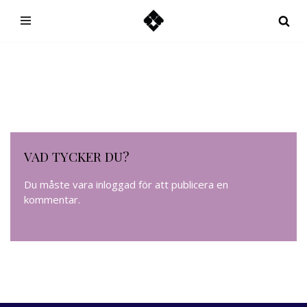
Hoppa
till
innehåll
VAD TYCKER DU?
Du måste vara
inloggad
för att publicera en
kommentar.