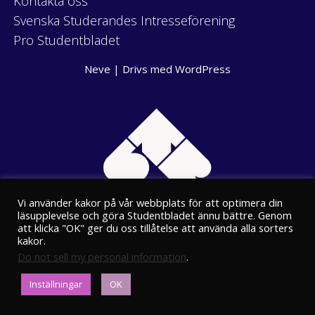
Kontakta oss
Svenska Studerandes Intresseförening
Pro Studentbladet
Neve
| Drivs med
WordPress
Vi använder kakor på vår webbplats för att optimera din
läsupplevelse och göra Studentbladet ännu bättre. Genom
att klicka "OK" ger du oss tillåtelse att använda alla sorters
kakor.
Do not sell my personal information
.
Eriksgatan 8
Inställningar
OK
00100 Helsingfors
kansli@stbl.fi