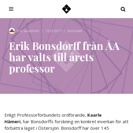
Hoppa
till
innehåll
Erik Sandström
13.01.2017
Samhället
Erik Bonsdorff från ÅA
har valts till årets
professor
Enligt Professorförbundets ordförande,
Kaarle
Hämeri
, har Bonsdorffs forskning en konkret inverkan för att
förbättra läget i Östersjön. Bonsdorff har över 145