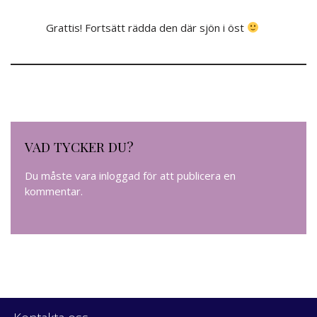
Grattis! Fortsätt rädda den där sjön i öst
VAD TYCKER DU?
Du måste vara
inloggad
för att publicera en
kommentar.