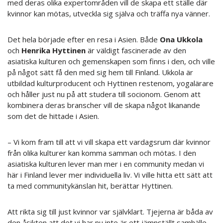
med deras olika expertområden vill de skapa ett ställe där
kvinnor kan mötas, utveckla sig själva och träffa nya vänner.
Det hela började efter en resa i Asien. Både
Ona Ukkola
och
Henrika Hyttinen
är väldigt fascinerade av den
asiatiska kulturen och gemenskapen som finns i den, och ville
på något sätt få den med sig hem till Finland. Ukkola är
utbildad kulturproducent och Hyttinen restenom, yogalärare
och håller just nu på att studera till socionom. Genom att
kombinera deras branscher vill de skapa något likanande
som det de hittade i Asien.
– Vi kom fram till att vi vill skapa ett vardagsrum där kvinnor
från olika kulturer kan komma samman och mötas. I den
asiatiska kulturen lever man mer i en community medan vi
här i Finland lever mer individuella liv. Vi ville hitta ett sätt att
ta med communitykänslan hit, berättar Hyttinen.
Att rikta sig till just kvinnor var självklart. Tjejerna är båda av
den åsikten att det vi har nu inte är ett jämnställt samhälle.