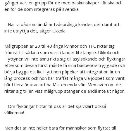
gånger var, en grupp för de med baskunskaper i finska och
en för de som integreras på svenska.
– När vi båda nu ändå är tvåspråkiga kändes det dumt att
inte utnyttja det, säger Ukkola.
Målgruppen är 20 till 40 åriga kvinnor och TFC riktar sig
främst till sådana som varit i landet lite längre. Ukkola och
Hyttynen vill inte ännu rikta sig till asylsökande och flyktingar,
eftersom dessa först måste få sina basbehov tryggade och
börja bygga ett liv. Hyttinen påpekar att integration är en
lång process och hon har träffat många via jobbet som varit
här i flera år utan att ha fått en enda vän. Men även om de
riktar sig till en viss målgrupp stänger de ändå inte ut någon.
– Om flyktingar hittar till oss är det självklart också
välkomna!
Men det är inte heller bara för människor som flyttat till