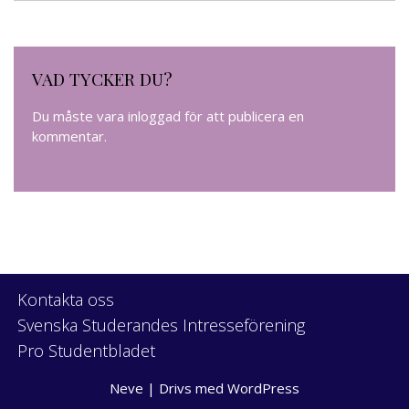
VAD TYCKER DU?
Du måste vara
inloggad
för att publicera en
kommentar.
Kontakta oss
Svenska Studerandes Intresseförening
Pro Studentbladet
Neve
| Drivs med
WordPress