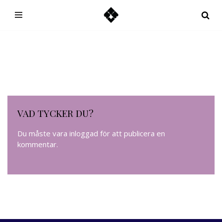
Hoppa
till
innehåll
VAD TYCKER DU?
Du måste vara
inloggad
för att publicera en
kommentar.