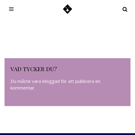
Hoppa
till
innehåll
VAD TYCKER DU?
Du måste vara
inloggad
för att publicera en
kommentar.