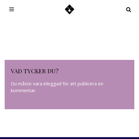
Hoppa
till
innehåll
VAD TYCKER DU?
Du måste vara
inloggad
för att publicera en
kommentar.