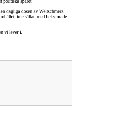
 politiska spåret.
l den dagliga dosen av Weltschmerz.
 samhället, inte sällan med bekymrade
n vi lever i.