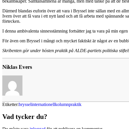
bekantskaper. Samtalsämnena är många, men med tanke på att de flesta 
Därmed blandas euforin över att vara i Bryssel inte sällan med en all
Ivern över att få vara i ett nytt land och att få arbeta med spännande s
förtecken.
I denna ambivalenta sinnesstämning fortsätter jag ta vara på min egen ti
För även om Bryssel i mångt och mycket faktiskt är något av en bubbla
Skribenten gör under hösten praktik på ALDE-partiets politiska stif
Niklas Evers
Etiketter:
bryssel
internationell
kolumn
praktik
Vad tycker du?
Du måste vara
inloggad
för att publicera en kommentar.