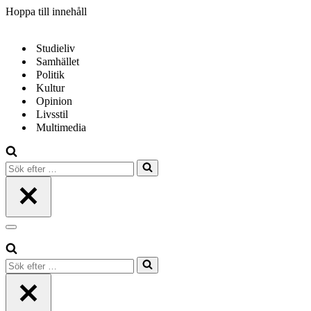
Hoppa till innehåll
Studieliv
Samhället
Politik
Kultur
Opinion
Livsstil
Multimedia
Sök
efter
…
Navigeringsmeny
Sök
efter
…