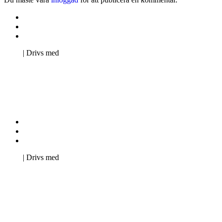
Kontakta oss
Svenska Studerandes Intresseförening
Pro Studentbladet
Neve
| Drivs med
WordPress
Kontakta oss
Svenska Studerandes Intresseförening
Pro Studentbladet
Neve
| Drivs med
WordPress