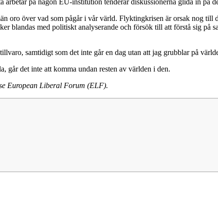
arbetar på någon EU-institution tenderar diskussionerna glida in på det
män oro över vad som pågår i vår värld. Flyktingkrisen är orsak nog til
aker blandas med politiskt analyserande och försök till att förstå sig på
llvaro, samtidigt som det inte går en dag utan att jag grubblar på världe
, går det inte att komma undan resten av världen i den.
telse European Liberal Forum (ELF).