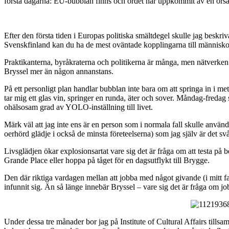
första dagarna: EU-bubblan finns och ordet har uppkommit av en orsa
Efter den första tiden i Europas politiska smältdegel skulle jag bes
Svenskfinland kan du ha de mest oväntade kopplingarna till människor,
Praktikanterna, byråkraterna och politikerna är många, men nätverken är
Bryssel mer än någon annanstans.
På ett personligt plan handlar bubblan inte bara om att springa in i me
tar mig ett glas vin, springer en runda, äter och sover. Måndag-fredag
ohälsosam grad av YOLO-inställning till livet.
Märk väl att jag inte ens är en person som i normala fall skulle anv
oerhörd glädje i också de minsta företeelserna) som jag själv är det svårt
Livsglädjen ökar explosionsartat vare sig det är fråga om att testa på 
Grande Place eller hoppa på tåget för en dagsutflykt till Brygge.
Den där riktiga vardagen mellan att jobba med något givande (i mitt fall
infunnit sig. Än så länge innebär Bryssel – vare sig det är fråga om jo
Under dessa tre månader bor jag på Institute of Cultural Affairs tillsam