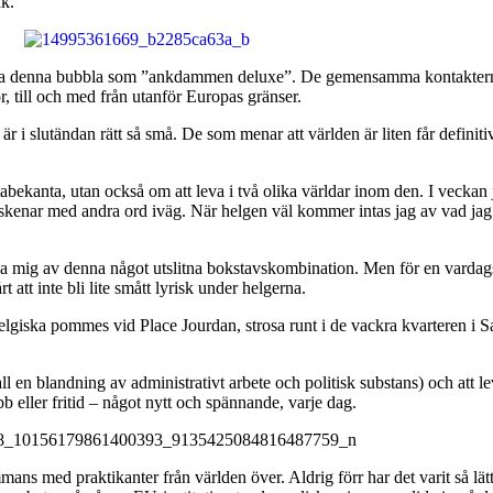
k.
kriva denna bubbla som ”ankdammen deluxe”. De gemensamma kontakterna 
 till och med från utanför Europas gränser.
 i slutändan rätt så små. De som menar att världen är liten får definitiv
tabekanta, utan också om att leva i två olika världar inom den. I veckan
 skenar med andra ord iväg. När helgen väl kommer intas jag av vad jag m
ända mig av denna något utslitna bokstavskombination. Men för en vardag
 att inte bli lite smått lyrisk under helgerna.
belgiska pommes vid Place Jourdan, strosa runt i de vackra kvarteren i Sai
 en blandning av administrativt arbete och politisk substans) och att leva 
bb eller fritid – något nytt och spännande, varje dag.
mans med praktikanter från världen över. Aldrig förr har det varit så lät