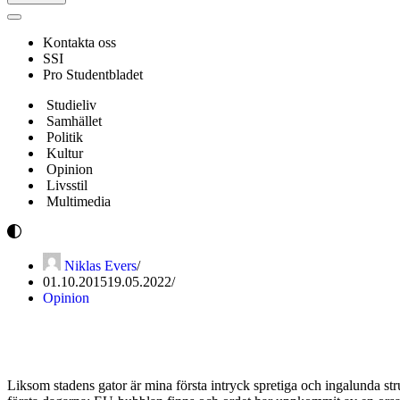
Navigeringsmeny
Kontakta oss
SSI
Pro Studentbladet
Studieliv
Samhället
Politik
Kultur
Opinion
Livsstil
Multimedia
Niklas Evers
01.10.2015
19.05.2022
Opinion
Eufori och Weltschmerz – en pr
Liksom stadens gator är mina första intryck spretiga och ingalunda str