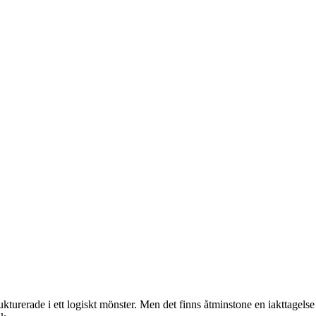
aktikants vardag i EU-bubblan
ukturerade i ett logiskt mönster. Men det finns åtminstone en iakttagels