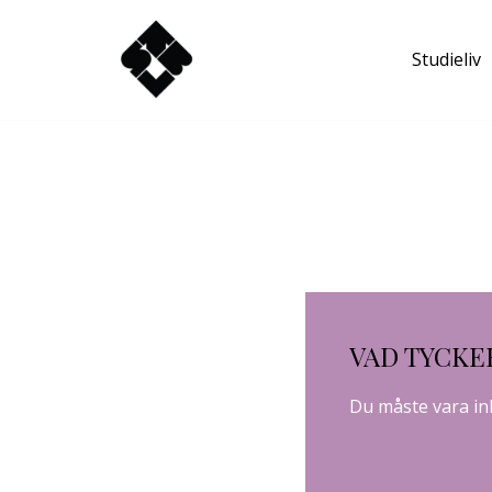
Studieliv
Hoppa
till
innehåll
VAD TYCKE
Du måste vara
in