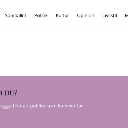
Samhället
Politik
Kultur
Opinion
Livsstil
M
R DU?
loggad
för att publicera en kommentar.