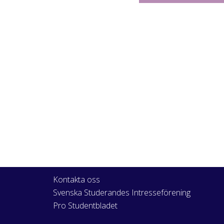
Kontakta oss
Svenska Studerandes Intresseförening
Pro Studentbladet